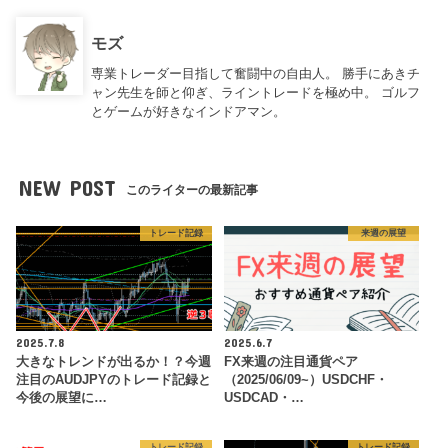
モズ
専業トレーダー目指して奮闘中の自由人。 勝手にあきチ
ャン先生を師と仰ぎ、ライントレードを極め中。 ゴルフ
とゲームが好きなインドアマン。
NEW POST
このライターの最新記事
トレード記録
来週の展望
2025.7.8
2025.6.7
大きなトレンドが出るか！？今週
FX来週の注目通貨ペア
注目のAUDJPYのトレード記録と
（2025/06/09~）USDCHF・
今後の展望に…
USDCAD・…
トレード記録
トレード記録