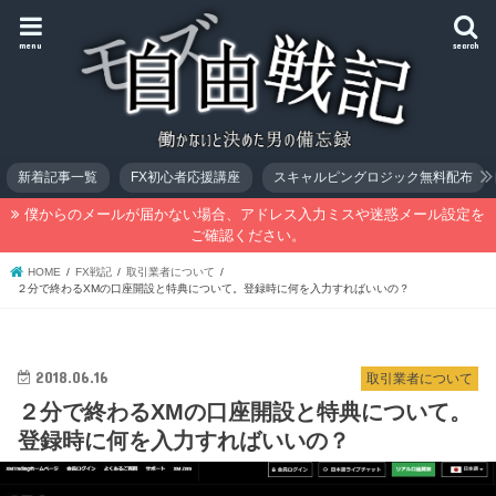
menu
search
新着記事一覧
FX初心者応援講座
スキャルピングロジック無料配布
僕からのメールが届かない場合、アドレス入力ミスや迷惑メール設定を
ご確認ください。
HOME
FX戦記
取引業者について
２分で終わるXMの口座開設と特典について。登録時に何を入力すればいいの？
2018.06.16
取引業者について
２分で終わるXMの口座開設と特典について。
登録時に何を入力すればいいの？