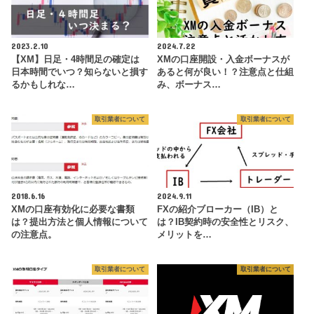
2023.2.10
2024.7.22
【XM】日足・4時間足の確定は
XMの口座開設・入金ボーナスが
日本時間でいつ？知らないと損す
あると何が良い！？注意点と仕組
るかもしれな…
み、ボーナス…
取引業者について
取引業者について
2018.6.16
2024.9.11
XMの口座有効化に必要な書類
FXの紹介ブローカー（IB）と
は？提出方法と個人情報について
は？IB契約時の安全性とリスク、
の注意点。
メリットを…
取引業者について
取引業者について