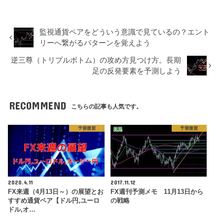
監視通貨ペアをどういう意識で見ているの？エント
リーへ繋がるパターンを覚えよう
逆三尊（トリプルボトム）の攻め方見つけ方。長期
足の反発要素を予測しよう
RECOMMEND
こちらの記事も人気です。
予習復習
予習復習
2020.4.11
2017.11.12
FX来週（4月13日～）の展望とお
FX週刊予測メモ 11月13日から
すすめ通貨ペア【ドル円,ユーロ
の戦略
ドル,オ…