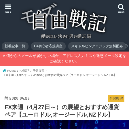
menu
search
新着記事一覧
FX初心者応援講座
スキャルピングロジック無料配布
僕からのメールが届かない場合、アドレス入力ミスや迷惑メール設定を
ご確認ください。
HOME
FX戦記
予習復習
FX来週（4月27日～）の展望とおすすめ通貨ペア【ユーロドル,オージードル,NZドル】
2020.04.26
予習復習
FX来週（4月27日～）の展望とおすすめ通貨
ペア【ユーロドル,オージードル,NZドル】