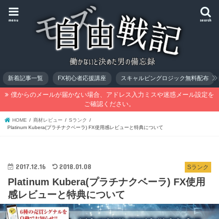
menu
search
新着記事一覧
FX初心者応援講座
スキャルピングロジック無料配布
僕からのメールが届かない場合、アドレス入力ミスや迷惑メール設定を
ご確認ください。
HOME
商材レビュー
Sランク
Platinum Kubera(プラチナクベーラ) FX使用感レビューと特典について
2017.12.16
2018.01.08
Sランク
Platinum Kubera(プラチナクベーラ) FX使用
感レビューと特典について