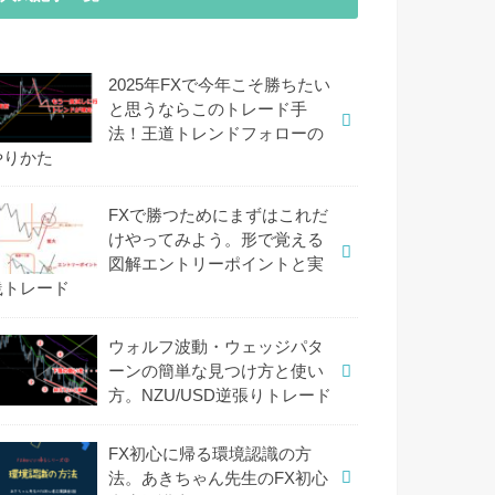
2025年FXで今年こそ勝ちたい
と思うならこのトレード手
法！王道トレンドフォローの
やりかた
FXで勝つためにまずはこれだ
けやってみよう。形で覚える
図解エントリーポイントと実
践トレード
ウォルフ波動・ウェッジパタ
ーンの簡単な見つけ方と使い
方。NZU/USD逆張りトレード
FX初心に帰る環境認識の方
法。あきちゃん先生のFX初心