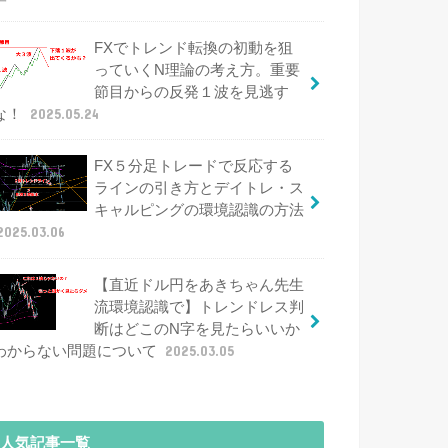
FXでトレンド転換の初動を狙
っていくN理論の考え方。重要
節目からの反発１波を見逃す
な！
2025.05.24
FX５分足トレードで反応する
ラインの引き方とデイトレ・ス
キャルピングの環境認識の方法
2025.03.06
【直近ドル円をあきちゃん先生
流環境認識で】トレンドレス判
断はどこのN字を見たらいいか
わからない問題について
2025.03.05
人気記事一覧