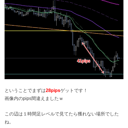
ということでまずは
28pips
ゲットです！
画像内のpips間違えましたｗ
この辺は１時間足レベルで見てたら獲れない場所でした
ね。