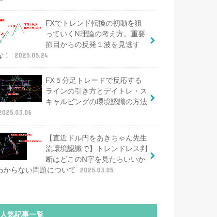
FXでトレンド転換の初動を狙
っていくN理論の考え方。重要
節目からの反発１波を見逃す
な！
2025.05.24
FX５分足トレードで反応する
ラインの引き方とデイトレ・ス
キャルピングの環境認識の方法
2025.03.06
【直近ドル円をあきちゃん先生
流環境認識で】トレンドレス判
断はどこのN字を見たらいいか
わからない問題について
2025.03.05
人気記事一覧