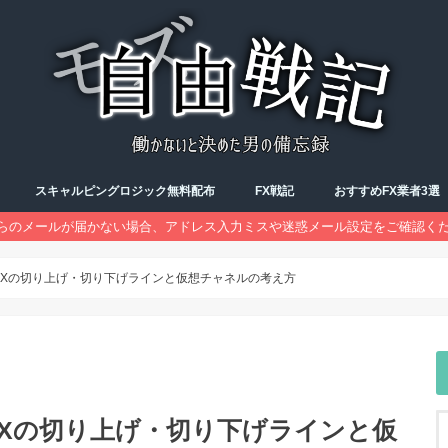
スキャルピングロジック無料配布
FX戦記
おすすめFX業者3選
らのメールが届かない場合、アドレス入力ミスや迷惑メール設定をご確認く
FX勉強会
トレード記録
予習復習
FXの切り上げ・切り下げラインと仮想チャネルの考え方
Xの切り上げ・切り下げラインと仮