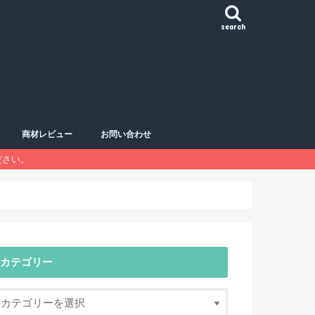
search
商材レビュー
お問い合わせ
ださい。
おすすめ商材一覧
Sランク
Aランク
Bランク
Cランク
Dランク
ハーモニックパターン
移動平均線
チャートパターン
鉄板エントリー
カテゴリー