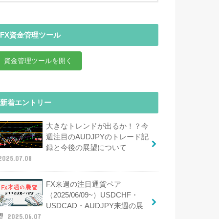
FX資金管理ツール
資金管理ツールを開く
新着エントリー
大きなトレンドが出るか！？今
週注目のAUDJPYのトレード記
録と今後の展望について
2025.07.08
FX来週の注目通貨ペア
（2025/06/09~）USDCHF・
USDCAD・AUDJPY来週の展
望
2025.06.07