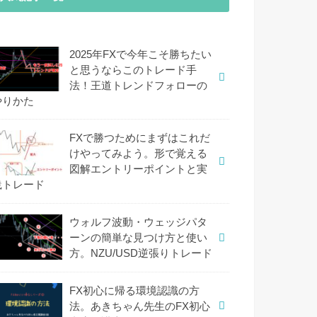
2025年FXで今年こそ勝ちたい
と思うならこのトレード手
法！王道トレンドフォローの
やりかた
FXで勝つためにまずはこれだ
けやってみよう。形で覚える
図解エントリーポイントと実
践トレード
ウォルフ波動・ウェッジパタ
ーンの簡単な見つけ方と使い
方。NZU/USD逆張りトレード
FX初心に帰る環境認識の方
法。あきちゃん先生のFX初心