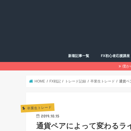
新着記事一覧
FX初心者応援講座
僕か
HOME
FX戦記
トレード記録
卒業生トレード
通貨ペ
卒業生トレード
2019.10.15
通貨ペアによって変わるラ