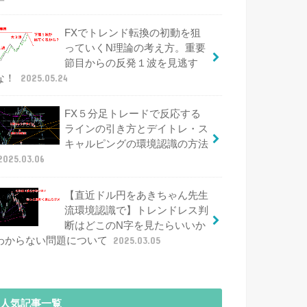
FXでトレンド転換の初動を狙
っていくN理論の考え方。重要
節目からの反発１波を見逃す
な！
2025.05.24
FX５分足トレードで反応する
ラインの引き方とデイトレ・ス
キャルピングの環境認識の方法
2025.03.06
【直近ドル円をあきちゃん先生
流環境認識で】トレンドレス判
断はどこのN字を見たらいいか
わからない問題について
2025.03.05
人気記事一覧