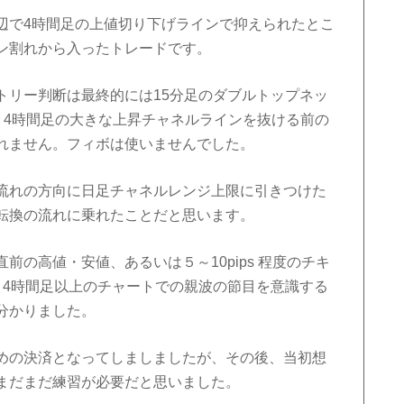
辺で4時間足の上値切り下げラインで抑えられたとこ
ン割れから入ったトレードです。
トリー判断は最終的には15分足のダブルトップネッ
、4時間足の大きな上昇チャネルラインを抜ける前の
れません。フィボは使いませんでした。
流れの方向に日足チャネルレンジ上限に引きつけた
転換の流れに乗れたことだと思います。
の高値・安値、あるいは５～10pips 程度のチキ
、4時間足以上のチャートでの親波の節目を意識する
分かりました。
めの決済となってしましましたが、その後、当初想
まだまだ練習が必要だと思いました。