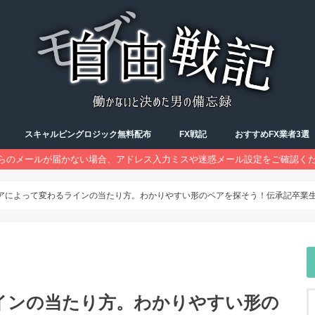
スキャルピングロジック無料配布
FX戦記
おすすめFX業者3選
らのメールが届かない場合、アドレス入力ミスや迷惑メール設定をご確認く
FX勉強会
トレード記録
予習復習
アによって変わるラインの当たり方。わかりやすい形のペアを探そう！伝承記卒業
インの当たり方。わかりやすい形の