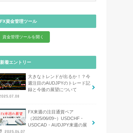
FX資金管理ツール
資金管理ツールを開く
新着エントリー
大きなトレンドが出るか！？今
週注目のAUDJPYのトレード記
録と今後の展望について
2025.07.08
FX来週の注目通貨ペア
（2025/06/09~）USDCHF・
USDCAD・AUDJPY来週の展
望
2025.06.07