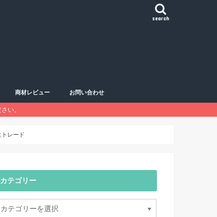
search
商材レビュー
お問い合わせ
ださい。
おすすめ商材一覧
Sランク
Aランク
Bランク
Cランク
Dランク
ハーモニックパターン
移動平均線
チャートパターン
鉄板エントリー
生トレード
カテゴリー