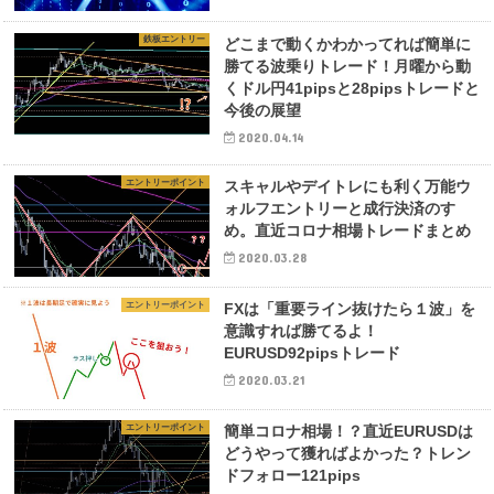
鉄板エントリー
どこまで動くかわかってれば簡単に
勝てる波乗りトレード！月曜から動
くドル円41pipsと28pipsトレードと
今後の展望
2020.04.14
エントリーポイント
スキャルやデイトレにも利く万能ウ
ォルフエントリーと成行決済のすゝ
め。直近コロナ相場トレードまとめ
2020.03.28
エントリーポイント
FXは「重要ライン抜けたら１波」を
意識すれば勝てるよ！
EURUSD92pipsトレード
2020.03.21
エントリーポイント
簡単コロナ相場！？直近EURUSDは
どうやって獲ればよかった？トレン
ドフォロー121pips