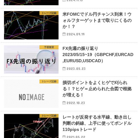
トレード記録
米FOMCでドル円チャンス到来！ウ
ォルフターゲットまで取りにくるの
か！？
2024.09.19
予習復習
FX先週の振り返り
2023/05/15~19（GBPCHF,EURCAD
,EURUSD,USDCAD）
2023.05.23
トレード記録
損切ポイントをよくヒゲで刈られ
る！？ヒゲ＝止められた合図で根拠
が増える！
2022.10.23
トレード記録
レートが反発する水平線、動き出し
判断の斜線、上手に使ってポンドル
110pipsトレード
2021.05.22