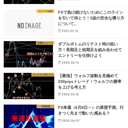
トレード記録
FXで負け続けないためにこのライン
を引いて待とう！3波の安全な獲り方
について。
2021.02.14
卒業生トレード
ダブルボトムのリテスト時の狙い
方！長期足と短期足を組み合わせて
エントリーを仕掛けよう
2020.06.14
エントリーポイント
【最強】ウォルフ波動を見極めて
330pipsトレード！ウォルフの勝率
を上げる考え方
2020.06.12
予習復習
FX来週（6月8日～）の展望予測。行
きつく先まで動いた感ある？
2020.06.07