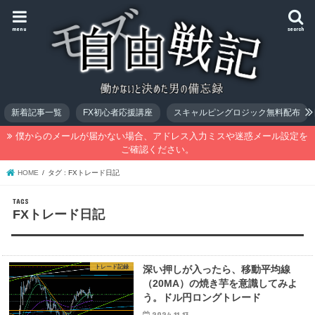
menu
search
新着記事一覧
FX初心者応援講座
スキャルピングロジック無料配布
僕からのメールが届かない場合、アドレス入力ミスや迷惑メール設定を
ご確認ください。
HOME
タグ : FXトレード日記
FXトレード日記
トレード記録
深い押しが入ったら、移動平均線
（20MA）の焼き芋を意識してみよ
う。ドル円ロングトレード
2024.11.13