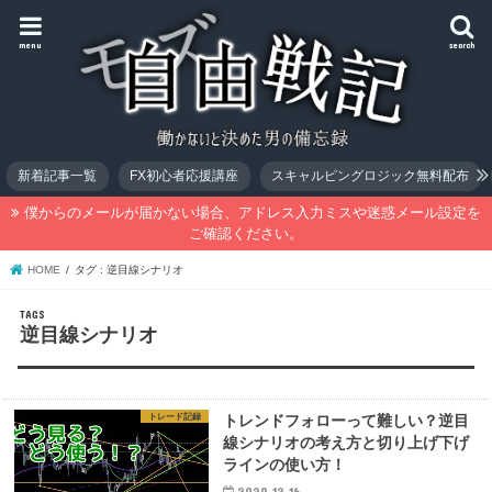
menu
search
新着記事一覧
FX初心者応援講座
スキャルピングロジック無料配布
僕からのメールが届かない場合、アドレス入力ミスや迷惑メール設定を
ご確認ください。
HOME
タグ : 逆目線シナリオ
逆目線シナリオ
トレード記録
トレンドフォローって難しい？逆目
線シナリオの考え方と切り上げ下げ
ラインの使い方！
2020.12.16