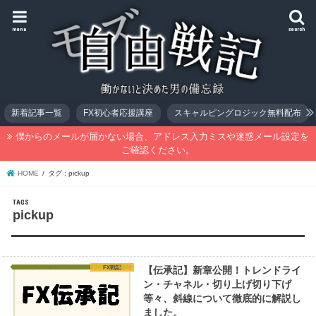
menu
search
新着記事一覧
FX初心者応援講座
スキャルピングロジック無料配布
僕からのメールが届かない場合、アドレス入力ミスや迷惑メール設定を
ご確認ください。
HOME
タグ : pickup
pickup
FX戦記
【伝承記】新章公開！トレンドライ
ン・チャネル・切り上げ切り下げ
等々、斜線について徹底的に解説し
ました。