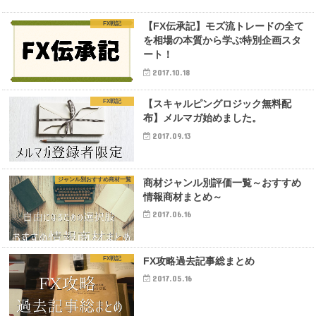
FX戦記
【FX伝承記】モズ流トレードの全て
を相場の本質から学ぶ特別企画スタ
ート！
2017.10.18
FX戦記
【スキャルピングロジック無料配
布】メルマガ始めました。
2017.09.13
ジャンル別おすすめ商材一覧
商材ジャンル別評価一覧～おすすめ
情報商材まとめ～
2017.06.16
FX戦記
FX攻略過去記事総まとめ
2017.05.16