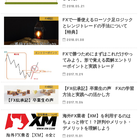
2018.05.21
FX戦記
FXで一番使えるローソク足ロジック
とレンジトレードの手法について
【特典】
2018.01.08
エントリーポイント
FXで勝つためにまずはこれだけやっ
てみよう。形で覚える図解エントリ
ーポイントと実践トレード
2017.11.29
FX戦記
【FX伝承記】卒業生の声 FXの学習
方法と実践への活かし方
2017.11.06
取引業者について
海外FX業者【XM】を利用するのは
ちょっと待て！？評判やメリット・
デメリットを理解しよう
2017.11.01