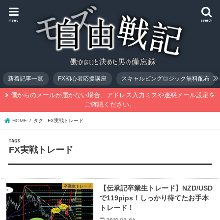
menu
search
新着記事一覧
FX初心者応援講座
スキャルピングロジック無料配布
僕からのメールが届かない場合、アドレス入力ミスや迷惑メール設定を
ご確認ください。
HOME
タグ : FX実戦トレード
FX実戦トレード
卒業生トレード
【伝承記卒業生トレード】NZD/USD
で119pips！しっかり待てたお手本
トレード！
2019.02.04