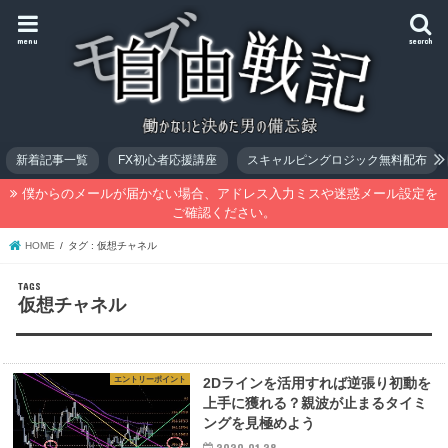
menu
search
新着記事一覧
FX初心者応援講座
スキャルピングロジック無料配布
僕からのメールが届かない場合、アドレス入力ミスや迷惑メール設定を
ご確認ください。
HOME
タグ : 仮想チャネル
仮想チャネル
エントリーポイント
2Dラインを活用すれば逆張り初動を
上手に獲れる？親波が止まるタイミ
ングを見極めよう
2020.01.28