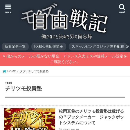
menu
search
新着記事一覧
FX初心者応援講座
スキャルピングロジック無料配布
僕からのメールが届かない場合、アドレス入力ミスや迷惑メール設定を
ご確認ください。
HOME
タグ : チリツモ投資塾
チリツモ投資塾
Dランク
松岡直希のチリツモ投資塾は稼げる
の？ブックメーカー ジャックポッ
トシステムについて
2017.08.10