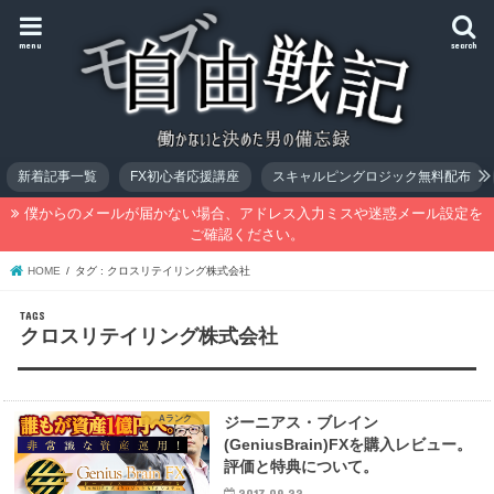
menu
search
新着記事一覧
FX初心者応援講座
スキャルピングロジック無料配布
僕からのメールが届かない場合、アドレス入力ミスや迷惑メール設定を
ご確認ください。
HOME
タグ : クロスリテイリング株式会社
クロスリテイリング株式会社
Aランク
ジーニアス・ブレイン
(GeniusBrain)FXを購入レビュー。
評価と特典について。
2017.09.22