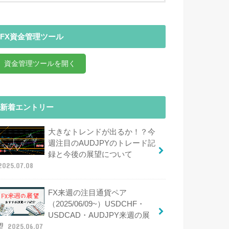
FX資金管理ツール
資金管理ツールを開く
新着エントリー
大きなトレンドが出るか！？今
週注目のAUDJPYのトレード記
録と今後の展望について
2025.07.08
FX来週の注目通貨ペア
（2025/06/09~）USDCHF・
USDCAD・AUDJPY来週の展
望
2025.06.07