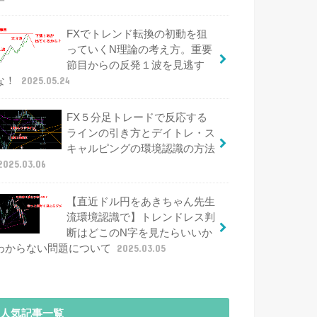
FXでトレンド転換の初動を狙
っていくN理論の考え方。重要
節目からの反発１波を見逃す
な！
2025.05.24
FX５分足トレードで反応する
ラインの引き方とデイトレ・ス
キャルピングの環境認識の方法
2025.03.06
【直近ドル円をあきちゃん先生
流環境認識で】トレンドレス判
断はどこのN字を見たらいいか
わからない問題について
2025.03.05
人気記事一覧