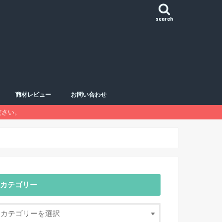
search
商材レビュー
お問い合わせ
ださい。
おすすめ商材一覧
Sランク
Aランク
Bランク
Cランク
Dランク
ハーモニックパターン
移動平均線
チャートパターン
鉄板エントリー
カテゴリー