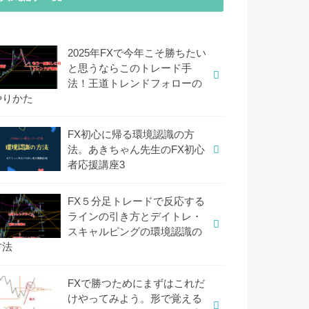
2025年FXで今年こそ勝ちたい
と思うならこのトレード手
法！王道トレンドフォローの
やりかた
FX初心に帰る環境認識の方
法。あきちゃん先生のFX初心
者応援講座3
FX５分足トレードで反応する
ラインの引き方とデイトレ・
スキャルピングの環境認識の
方法
FXで勝つためにまずはこれだ
けやってみよう。形で覚える