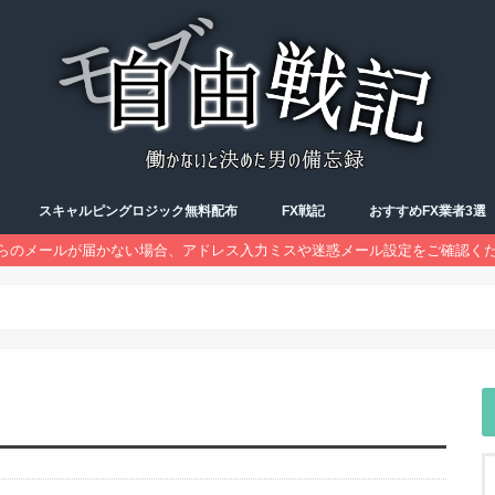
スキャルピングロジック無料配布
FX戦記
おすすめFX業者3選
らのメールが届かない場合、アドレス入力ミスや迷惑メール設定をご確認く
FX勉強会
トレード記録
予習復習