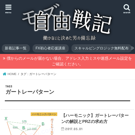
menu
search
新着記事一覧
FX初心者応援講座
スキャルピングロジック無料配布
僕からのメールが届かない場合、アドレス入力ミスや迷惑メール設定を
ご確認ください。
HOME
タグ : ガートレーパターン
ガートレーパターン
ハーモニックパターン
【ハーモニック】ガートレーパター
ンの解説とPRZの求め方
2017.05.01